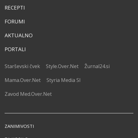
RECEPTI
FORUMI
AKTUALNO
PORTALI
Starševski čvek
Style.Over.Net
Žurnal24.si
Mama.Over.Net
Styria Media SI
Zavod Med.Over.Net
ZANIMIVOSTI