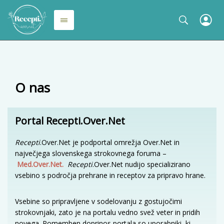
O nas
Portal Recepti
.
Over
.
Net
Recepti
.Over.Net je podportal omrežja Over.Net in
največjega slovenskega strokovnega foruma –
Med.Over.Net.
Recepti
.Over.Net nudijo specializirano
vsebino s področja prehrane in receptov za pripravo hrane.
Vsebine so pripravljene v sodelovanju z gostujočimi
strokovnjaki, zato je na portalu vedno svež veter in pridih
novega. Pomemben doprinos portala so uporabniki, ki