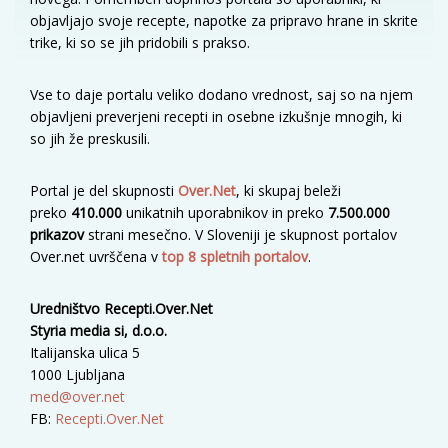
objavljajo svoje recepte, napotke za pripravo hrane in skrite
trike, ki so se jih pridobili s prakso.
Vse to daje portalu veliko dodano vrednost, saj so na njem
objavljeni preverjeni recepti in osebne izkušnje mnogih, ki
so jih že preskusili.
Portal je del skupnosti
Over.Net
, ki skupaj beleži
preko
410.000
unikatnih uporabnikov in preko
7.500.000
prikazov
strani mesečno. V Sloveniji je skupnost portalov
Over.net uvrščena v
top 8 spletnih portalov
.
Uredništvo Recepti.Over.Net
Styria media si, d.o.o.
Italijanska ulica 5
1000 Ljubljana
med@over.net
FB:
Recepti.Over.Net