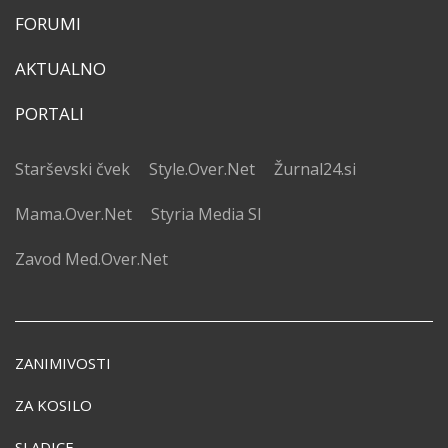
FORUMI
AKTUALNO
PORTALI
Starševski čvek
Style.Over.Net
Žurnal24.si
Mama.Over.Net
Styria Media SI
Zavod Med.Over.Net
ZANIMIVOSTI
ZA KOSILO
SLADICE