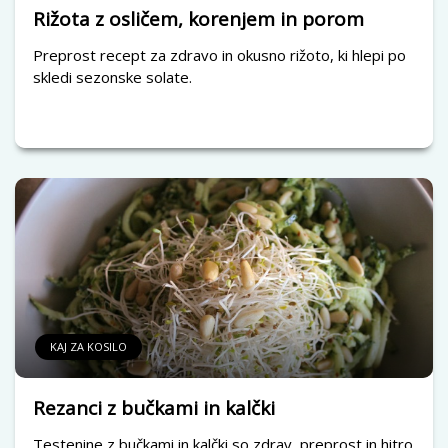
Rižota z osličem, korenjem in porom
Preprost recept za zdravo in okusno rižoto, ki hlepi po
skledi sezonske solate.
KAJ ZA KOSILO
Rezanci z bučkami in kalčki
Testenine z bučkami in kalčki so zdrav, preprost in hitro