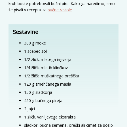
kruh boste potrebovali bučni pire. Kako ga naredimo, smo
že pisali v receptu za
bučne raviole
.
Sestavine
300
g
moke
1
ščepec
soli
1/2
žličk.
mletega ingverja
1/4
žličk.
mletih klinčkov
1/2
žličk.
muškatnega oreščka
120
g
zmehčanega masla
150
g
sladkorja
450
g
bučnega pireja
2
jajci
1
žličk.
vaniljevega ekstrakta
sladkor, bučna semena, oreški ali cimet za posip