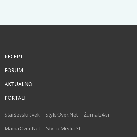
RECEPTI
FORUMI
AKTUALNO
PORTALI
Starševski čvek
Style.Over.Net
Žurnal24.si
Mama.Over.Net
Styria Media SI