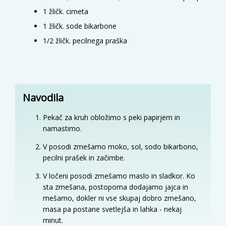
1
žličk.
cimeta
1
žličk.
sode bikarbone
1/2
žličk.
pecilnega praška
Navodila
Pekač za kruh obložimo s peki papirjem in
namastimo.
V posodi zmešamo moko, sol, sodo bikarbono,
pecilni prašek in začimbe.
V ločeni posodi zmešamo maslo in sladkor. Ko
sta zmešana, postopoma dodajamo jajca in
mešamo, dokler ni vse skupaj dobro zmešano,
masa pa postane svetlejša in lahka - nekaj
minut.