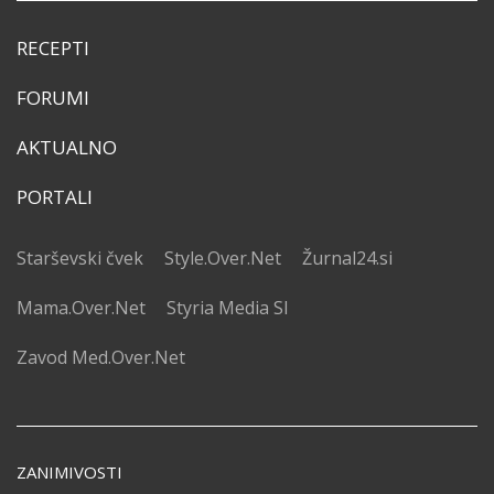
RECEPTI
FORUMI
AKTUALNO
PORTALI
Starševski čvek
Style.Over.Net
Žurnal24.si
Mama.Over.Net
Styria Media SI
Zavod Med.Over.Net
ZANIMIVOSTI