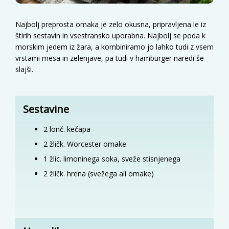
Najbolj preprosta omaka je zelo okusna, pripravljena le iz
štirih sestavin in vsestransko uporabna. Najbolj se poda k
morskim jedem iz žara, a kombiniramo jo lahko tudi z vsem
vrstami mesa in zelenjave, pa tudi v hamburger naredi še
slajši.
Sestavine
2
lonč.
kečapa
2
žličk.
Worcester omake
1
žlic.
limoninega soka, sveže stisnjenega
2
žličk.
hrena (svežega ali omake)