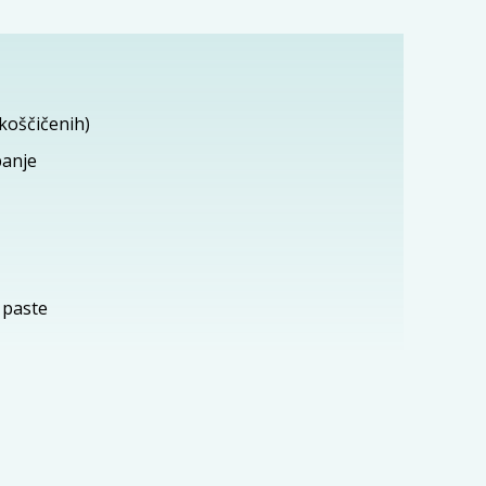
zkoščičenih)
panje
i paste