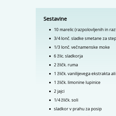
Sestavine
10
marelic (razpolovljenih in ra
3/4
lonč.
sladke smetane za ste
1/3
lonč.
večnamenske moke
6
žlic.
sladkorja
2
žličk.
ruma
1
žličk.
vanilijevega ekstrakta al
1
žličk.
limonine lupinice
2
jajci
1/4
žličk.
soli
sladkor v prahu za posip