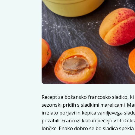
Recept za božansko francosko sladico, ki s
sezonski pridih s sladkimi marelicami. Mar
in zlato porjavi in kepica vaniljevega slad
pozabili. Francozi klafuti pečejo v litože
lončke. Enako dobro se bo sladica spekla