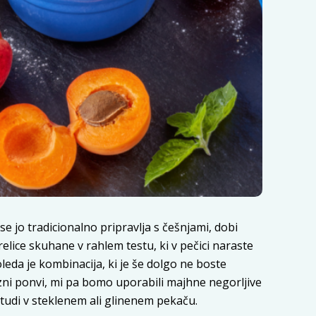
e jo tradicionalno pripravlja s češnjami, dobi
elice skuhane v rahlem testu, ki v pečici naraste
oleda je kombinacija, ki je še dolgo ne boste
lezni ponvi, mi pa bomo uporabili majhne negorljive
 tudi v steklenem ali glinenem pekaču.