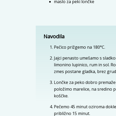
maslo za peki lončke
Navodila
Pečico prižgemo na 180°C.
Jajci penasto umešamo s sladko
limonino lupinico, rum in sol. 
zmes postane gladka, brez grudi
Lončke za peko dobro premažemo
položimo marelice, na sredino po
koščke.
Pečemo 45 minut oziroma dokler 
približno 15 minut.