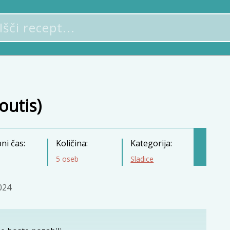
foutis)
ni čas:
Količina:
Kategorija:
5 oseb
Sladice
2024