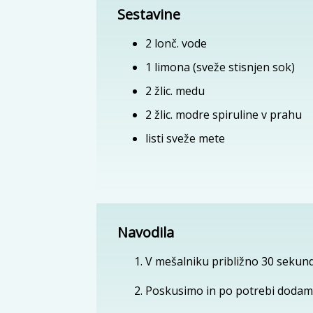
Sestavine
2
lonč.
vode
1
limona (sveže stisnjen sok)
2
žlic.
medu
2
žlic.
modre spiruline v prahu
listi sveže mete
Navodila
V mešalniku približno 30 sekun
Poskusimo in po potrebi dodam