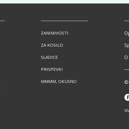
ZANIMIVOSTI
O
ZA KOSILO
Sp
SLADICE
O
PRISPEVKI
MMMM, OKUSNO
© 
i
Iz