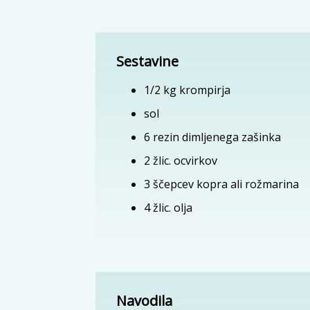
Sestavine
1/2
kg
krompirja
sol
6 rezin dimljenega zašinka
2
žlic.
ocvirkov
3
ščepcev
kopra ali rožmarina
4
žlic.
olja
Navodila