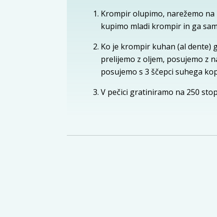
Krompir olupimo, narežemo na kr
kupimo mladi krompir in ga sa
Ko je krompir kuhan (al dente)
prelijemo z oljem, posujemo z 
posujemo s 3 ščepci suhega kopr
V pečici gratiniramo na 250 stopi