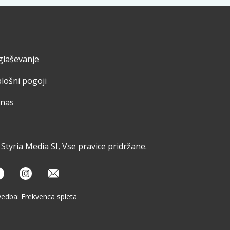
glaševanje
lošni pogoji
 nas
Styria Media SI, Vse pravice pridržane.
vedba:
Frekvenca spleta