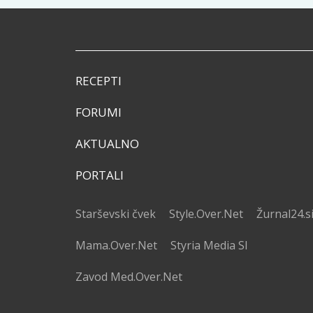
RECEPTI
FORUMI
AKTUALNO
PORTALI
Starševski čvek
Style.Over.Net
Žurnal24.s
Mama.Over.Net
Styria Media SI
Zavod Med.Over.Net