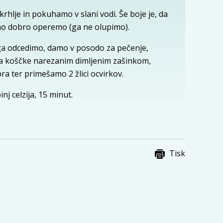
hlje in pokuhamo v slani vodi. Še boje je, da
mo dobro operemo (ga ne olupimo).
 ga odcedimo, damo v posodo za pečenje,
na koščke narezanim dimljenim zašinkom,
a ter primešamo 2 žlici ocvirkov.
nj celzija, 15 minut.
Tisk