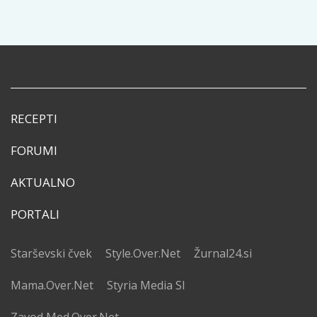
RECEPTI
FORUMI
AKTUALNO
PORTALI
Starševski čvek
Style.Over.Net
Žurnal24.si
Mama.Over.Net
Styria Media SI