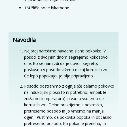
1/4
žličk.
sode bikarbone
Navodila
Najprej naredimo navadno slano pokovko. V
posodi z dvojnim dnom segrejemo kokosovo
olje. Ko se nam zdi da je dovolj segreto,
poskusno v posodo vrženo nekaj koruznih zrn.
Če lepo popokajo, je olje pripravljeno.
Posodo odstranimo z ognja (če delamo pokovko
na indukcijski plošči to ni potrebno, ampak le
znižamo temperaturo) in vanjo vsujemo del
koruznih zrn. Delno prekrijemo s pokrovko,
pretresemo posodo in jo vrnemo na manjši
ogenj. Pustimo, da pokovka popoka in občasno
pretresemo posodo. Ko pokanje preneha, jo