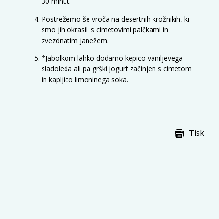
30 minut.
Postrežemo še vroča na desertnih krožnikih, ki
smo jih okrasili s cimetovimi palčkami in
zvezdnatim janežem.
*Jabolkom lahko dodamo kepico vaniljevega
sladoleda ali pa grški jogurt začinjen s cimetom
in kapljico limoninega soka.
Tisk