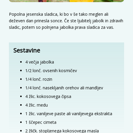
Popolna jesenska sladica, ki bo v še tako meglen ali
deževen dan prinesla sonce. Če ste ljubitelj jabolk in zdravih
sladic, potem so polnjena jabolka prava sladica za vas.
Sestavine
4
večja jabolka
1/2
lonč.
ovsenih kosmičev
1/4
lonč.
rozin
1/4
lonč.
nasekljanih orehov ali mandljev
4
žlic.
kokosovega čipsa
4
žlic.
medu
1
žlic.
vaniljeve paste ali vaniljevega ekstrakta
1
ščepec cimeta
2
žličk.
stopljenega kokosovega masla