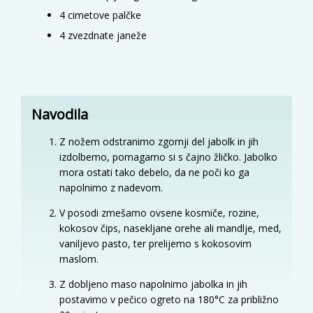
4
cimetove palčke
4
zvezdnate janeže
Navodila
Z nožem odstranimo zgornji del jabolk in jih
izdolbemo, pomagamo si s čajno žličko. Jabolko
mora ostati tako debelo, da ne poči ko ga
napolnimo z nadevom.
V posodi zmešamo ovsene kosmiče, rozine,
kokosov čips, nasekljane orehe ali mandlje, med,
vaniljevo pasto, ter prelijemo s kokosovim
maslom.
Z dobljeno maso napolnimo jabolka in jih
postavimo v pečico ogreto na 180°C za približno