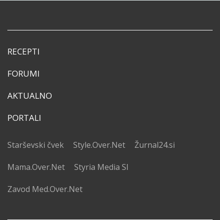
RECEPTI
FORUMI
AKTUALNO
PORTALI
Starševski čvek
Style.Over.Net
Žurnal24.si
Mama.Over.Net
Styria Media SI
Zavod Med.Over.Net