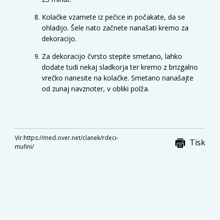
Kolačke vzamete iz pečice in počakate, da se
ohladijo. Šele nato začnete nanašati kremo za
dekoracijo.
Za dekoracijo čvrsto stepite smetano, lahko
dodate tudi nekaj sladkorja ter kremo z brizgalno
vrečko nanesite na kolačke. Smetano nanašajte
od zunaj navznoter, v obliki polža.
Vir:
https://med.over.net/clanek/rdeci-
Tisk
mufini/