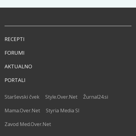
RECEPTI
FORUMI
AKTUALNO
PORTALI
Starševski čvek
Style.Over.Net
Žurnal24.si
Mama.Over.Net
Styria Media SI
Zavod Med.Over.Net