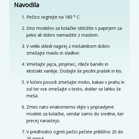
Navodila
Pečico segrejte na 180 ° C.
Dno modelov za kolačke obložite s papirjem za
peko ali dobro namastite z maslom.
V veliki skledi najprej z mešalnikom dobro
zmešajte maslo in sladkor.
Vmešajte jajca, pinjenec, rdeče barvilo in
ekstrakt vanilije. Dodajte še pecilni prašek in kis.
V ločeni posodi zmešajte moko, kakav v prahu in
sol ter vse vmešajte v testo, dokler se lahko še
meša.
Zmes nato enakomerno vlijte v pripravljene
modele za kolačke, vendar samo do sredine, ker
precej narastejo.
V predhodno ogreti pečici pečete približno 20 do
25 minut.