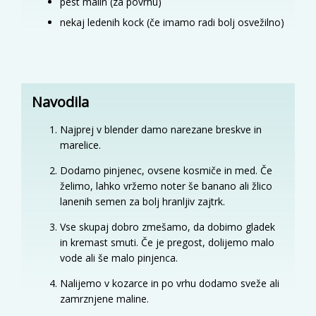
pest malin (za povrhu)
nekaj ledenih kock (če imamo radi bolj osvežilno)
Navodila
Najprej v blender damo narezane breskve in
marelice.
Dodamo pinjenec, ovsene kosmiče in med. Če
želimo, lahko vržemo noter še banano ali žlico
lanenih semen za bolj hranljiv zajtrk.
Vse skupaj dobro zmešamo, da dobimo gladek
in kremast smuti. Če je pregost, dolijemo malo
vode ali še malo pinjenca.
Nalijemo v kozarce in po vrhu dodamo sveže ali
zamrznjene maline.