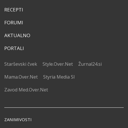
RECEPTI
FORUMI
AKTUALNO
PORTALI
Starševski čvek
Style.Over.Net
Žurnal24.si
Mama.Over.Net
Styria Media SI
Zavod Med.Over.Net
ZANIMIVOSTI