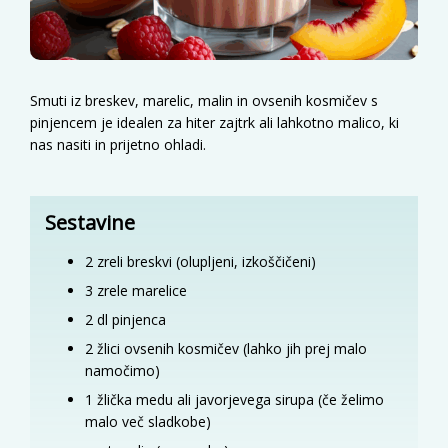
Smuti iz breskev, marelic, malin in ovsenih kosmičev s
pinjencem je idealen za hiter zajtrk ali lahkotno malico, ki
nas nasiti in prijetno ohladi.
Sestavine
2 zreli breskvi (olupljeni, izkoščičeni)
3 zrele marelice
2 dl pinjenca
2 žlici ovsenih kosmičev (lahko jih prej malo
namočimo)
1 žlička medu ali javorjevega sirupa (če želimo
malo več sladkobe)