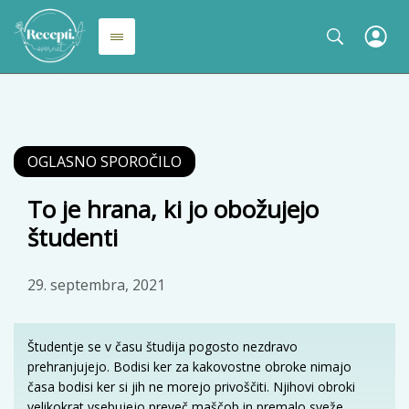
To je hrana, ki jo obožujejo
študenti
29. septembra, 2021
Študentje se v času študija pogosto nezdravo
prehranjujejo. Bodisi ker za kakovostne obroke nimajo
časa bodisi ker si jih ne morejo privoščiti. Njihovi obroki
velikokrat vsebujejo preveč maščob in premalo sveže