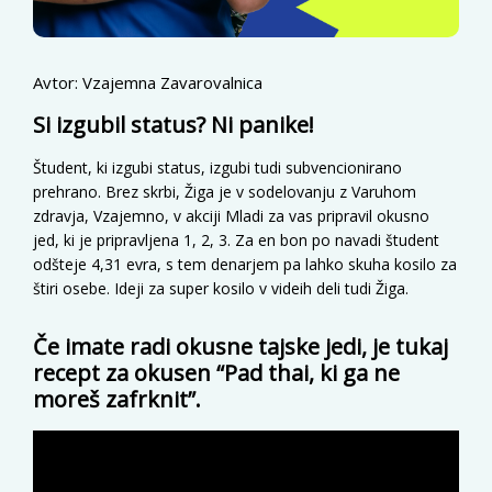
Avtor: Vzajemna Zavarovalnica
Si izgubil status? Ni panike!
Študent, ki izgubi status, izgubi tudi subvencionirano
prehrano. Brez skrbi, Žiga je v sodelovanju z
Varuhom
zdravja
, Vzajemno, v akciji Mladi za vas pripravil okusno
jed, ki je pripravljena 1, 2, 3. Za en bon po navadi študent
odšteje 4,31 evra, s tem denarjem pa lahko skuha kosilo za
štiri osebe. Ideji za super
kosilo v videih
deli tudi Žiga.
Če imate radi okusne tajske jedi, je
tukaj
recept za okusen “Pad thai, ki ga ne
moreš zafrknit”.