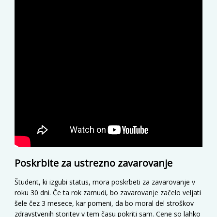
Poskrbite za ustrezno zavarovanje
Študent, ki izgubi status, mora poskrbeti za zavarovanje v
roku 30 dni. Če ta rok zamudi, bo zavarovanje začelo veljati
šele čez 3 mesece, kar pomeni, da bo moral del stroškov
zdravstvenih storitev v tem času pokriti sam. Cene so lahko