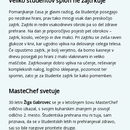
Veliko študentov sploh ne zajtrkuje
Pomanjkanje časa je glavni razlog, da študentje posegajo
po nezdravi hrani, prav tako mnogi vsak dan preskočijo
zajtrk. Zajtrki in redni vsakodnevni obroki pa so del zdrave
prehrane. Na dan je priporočljivo pojesti pet obrokov –
zajtrk, kosilo, večerjo in dve malici. Pri zajtrku se zviša raven
glukoze v krvi, kar ugodno vpliva na delovanje celega telesa.
Če izpustimo zajtrk, je bolj verjetno, da bomo kasneje v
dnevu posegali po hrani z malo vlakninami in veliko
maščobe. Zajtrkovanje dobro vpliva na učenje, reševanje
kompleksnih nalog, logično sklepanje, pozornost ter
spomin, zato je za študente zajtrk še kako pomemben.
MasteChef svetuje
30-letni
Žiga Gabrovec
se je v letošnjem šovu MasterChef
odlično izkazal, s svojim kuharskim znanjem je osvojil
odlično 2. mesto.
Študentska prehrana
mu ni tuja, sam
priznava, da se v študentskih letih ni prehranjeval zdravo,
saj so bile njegove prioritete drugje.