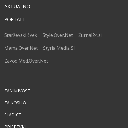
AKTUALNO
PORTALI
Starševski čvek
Style.Over.Net
Žurnal24.si
Mama.Over.Net
Styria Media SI
Zavod Med.Over.Net
ZANIMIVOSTI
ZA KOSILO
SLADICE
PRISPEVKI